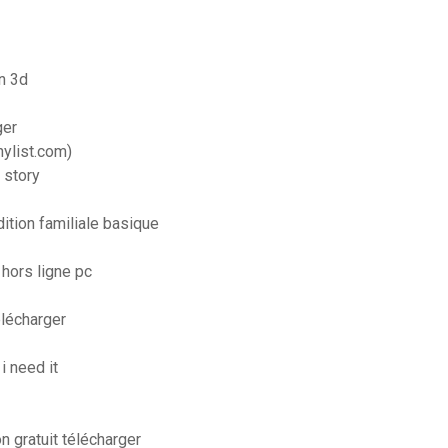
n 3d
ger
ylist.com)
 story
ition familiale basique
 hors ligne pc
élécharger
i need it
n gratuit télécharger