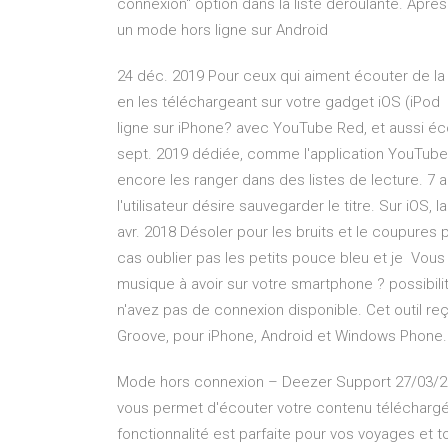
connexion" option dans la liste déroulante. Ap
un mode hors ligne sur Android
24 déc. 2019 Pour ceux qui aiment écouter de la
en les téléchargeant sur votre gadget iOS (iPod 
ligne sur iPhone? avec YouTube Red, et aussi é
sept. 2019 dédiée, comme l'application YouTube M
encore les ranger dans des listes de lecture. 7 
l'utilisateur désire sauvegarder le titre. Sur iOS, 
avr. 2018 Désoler pour les bruits et le coupures p
cas oublier pas les petits pouce bleu et je Vous
musique à avoir sur votre smartphone ? possibili
n'avez pas de connexion disponible. Cet outil re
Groove, pour iPhone, Android et Windows Phone.
Mode hors connexion – Deezer Support 27/03/2
vous permet d'écouter votre contenu téléchargé 
fonctionnalité est parfaite pour vos voyages et