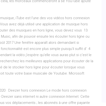
rès cela, les morceaux commenceront à se YouTube ajoute
 musique, iTube est l'une des vos vidéos hors connexion
Vous avez déjà utilisé une application de musique hors
couter des musiques en hors ligne, vous devez vous 13
usic, afin de pouvoir ensuite les écouter hors ligne ou
août 2017 Une fenêtre apparaît alors demandant si
la fonctionnalité est encore plus simple puisqu'il suffit d' 4
endant la vidéo j'espère qu'elle vous auras plut si c'est le
 recherchez les meilleures applications pour écouter de la
té de le stocker hors ligne pour écouter lorsque vous
çoit toute votre base musicale de Youtube. Microsoft
020 · Deezer hors connexion Le mode hors connexion
Deezer sans internet ni autre connexion Internet. Cette
 tous vos déplacements ; les abonnés à une offre payante