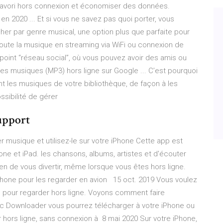
 favori hors connexion et économiser des données.
en 2020 ... Et si vous ne savez pas quoi porter, vous
her par genre musical, une option plus que parfaite pour
oute la musique en streaming via WiFi ou connexion de
point “réseau social”, où vous pouvez avoir des amis ou
s musiques (MP3) hors ligne sur Google ... C’est pourquoi
nt les musiques de votre bibliothèque, de façon à les
ssibilité de gérer
upport
 musique et utilisez-le sur votre iPhone Cette app est
ne et iPad. les chansons, albums, artistes et d'écouter
en de vous divertir, même lorsque vous êtes hors ligne.
Phone pour les regarder en avion 15 oct. 2019 Vous voulez
 pour regarder hors ligne. Voyons comment faire
c Downloader vous pourrez télécharger à votre iPhone ou
hors ligne, sans connexion à 8 mai 2020 Sur votre iPhone,